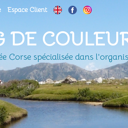
e
Espace Client
G DE COULEU
 Corse spécialisée dans l'organis