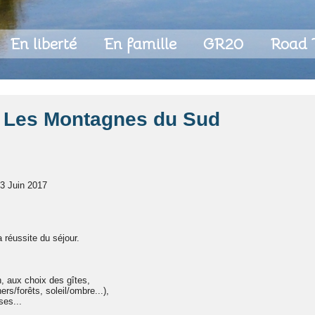
En liberté
En famille
GR20
Road 
e Les Montagnes du Sud
23 Juin 2017
 réussite du séjour.
n, aux choix des gîtes,
ers/forêts, soleil/ombre...),
ses...