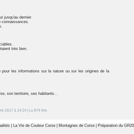
r jusqu'au dernier.
e connaissances.
s.
ciables.
taient très bien.
pour les informations sur la nature ou sur les origines de la
se, son territoire, ses habitants...
re 2017 à 14:24 | Lu 874 fois
alités
|
La Vie de Couleur Corse
|
Montagnes de Corse
|
Préparation du GR20