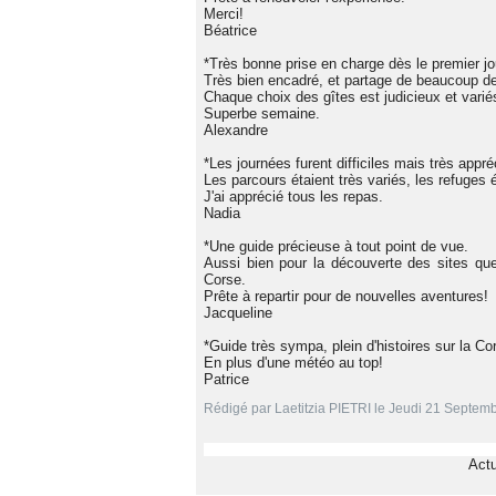
Merci!
Béatrice
*Très bonne prise en charge dès le premier jou
Très bien encadré, et partage de beaucoup d
Chaque choix des gîtes est judicieux et varié
Superbe semaine.
Alexandre
*Les journées furent difficiles mais très appré
Les parcours étaient très variés, les refuges é
J'ai apprécié tous les repas.
Nadia
*Une guide précieuse à tout point de vue.
Aussi bien pour la découverte des sites que 
Corse.
Prête à repartir pour de nouvelles aventures!
Jacqueline
*Guide très sympa, plein d'histoires sur la Cor
En plus d'une météo au top!
Patrice
Rédigé par Laetitzia PIETRI le Jeudi 21 Septemb
Actu