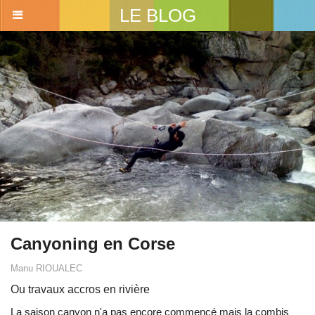
LE BLOG
Canyoning en Corse
Manu RIOUALEC
Ou travaux accros en rivière
La saison canyon n'a pas encore commencé mais la combis