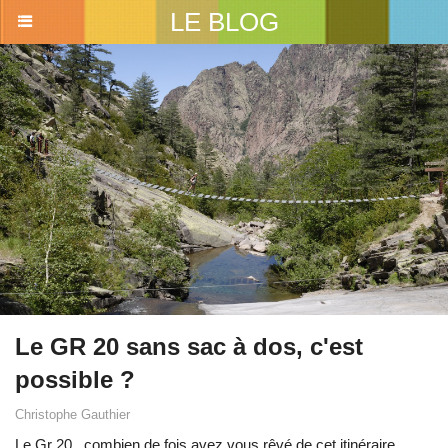
LE BLOG
Le GR 20 sans sac à dos, c'est
possible ?
Christophe Gauthier
Le
Gr 20
...combien de fois avez vous rêvé de cet itinéraire