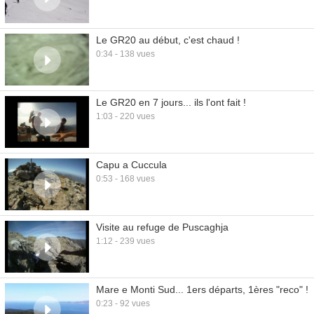
Le GR20 au début, c'est chaud !
0:34 - 138 vues
Le GR20 en 7 jours... ils l'ont fait !
1:03 - 220 vues
Capu a Cuccula
0:53 - 168 vues
Visite au refuge de Puscaghja
1:12 - 239 vues
Mare e Monti Sud... 1ers départs, 1ères "reco" !
0:23 - 92 vues