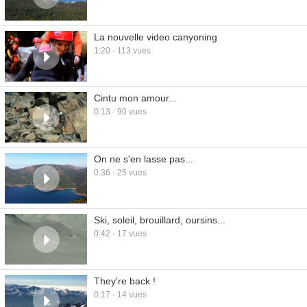
La nouvelle video canyoning
1:20 - 113 vues
Cintu mon amour...
0:13 - 90 vues
On ne s'en lasse pas...
0:36 - 25 vues
Ski, soleil, brouillard, oursins...
0:42 - 17 vues
They're back !
0:17 - 14 vues